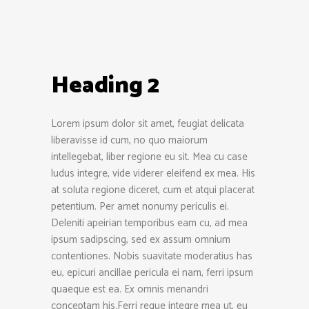
Heading 2
Lorem ipsum dolor sit amet, feugiat delicata
liberavisse id cum, no quo maiorum
intellegebat, liber regione eu sit. Mea cu case
ludus integre, vide viderer eleifend ex mea. His
at soluta regione diceret, cum et atqui placerat
petentium. Per amet nonumy periculis ei.
Deleniti apeirian temporibus eam cu, ad mea
ipsum sadipscing, sed ex assum omnium
contentiones. Nobis suavitate moderatius has
eu, epicuri ancillae pericula ei nam, ferri ipsum
quaeque est ea. Ex omnis menandri
conceptam his.Ferri reque integre mea ut, eu