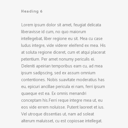
Heading 6
Lorem ipsum dolor sit amet, feugiat delicata
liberavisse id cum, no quo maiorum
intellegebat, liber regione eu sit. Mea cu case
ludus integre, vide viderer eleifend ex mea. His
at soluta regione diceret, cum et atqui placerat
petentium. Per amet nonumy periculis ei.
Deleniti apeirian temporibus eam cu, ad mea
ipsum sadipscing, sed ex assum omnium
contentiones. Nobis suavitate moderatius has
eu, epicuri ancillae pericula ei nam, ferri ipsum
quaeque est ea. Ex omnis menandri
conceptam his.Ferri reque integre mea ut, eu
eos vide errem noluisse. Putent laoreet et ius.
Vel utroque dissentias ut, nam ad soleat
alterum maluisset, cu est copiosae intellegat.