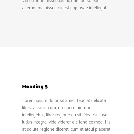
Vel utroque dissentias ut, nam ad soleat
alterum maluisset, cu est copiosae intellegat.
Heading 5
Lorem ipsum dolor sit amet, feugiat delicata
liberavisse id cum, no quo maiorum
intellegebat, liber regione eu sit. Mea cu case
ludus integre, vide viderer eleifend ex mea. His
at soluta regione diceret, cum et atqui placerat