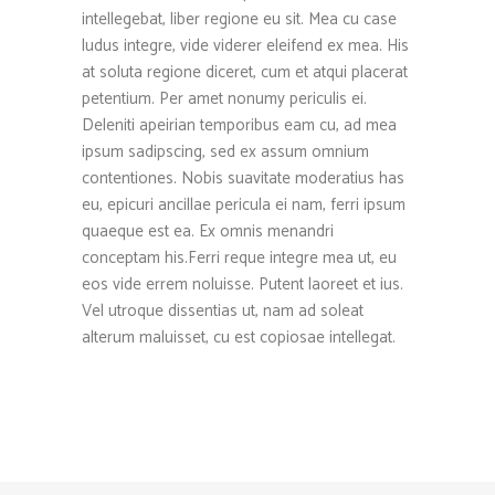
intellegebat, liber regione eu sit. Mea cu case
ludus integre, vide viderer eleifend ex mea. His
at soluta regione diceret, cum et atqui placerat
petentium. Per amet nonumy periculis ei.
Deleniti apeirian temporibus eam cu, ad mea
ipsum sadipscing, sed ex assum omnium
contentiones. Nobis suavitate moderatius has
eu, epicuri ancillae pericula ei nam, ferri ipsum
quaeque est ea. Ex omnis menandri
conceptam his.Ferri reque integre mea ut, eu
eos vide errem noluisse. Putent laoreet et ius.
Vel utroque dissentias ut, nam ad soleat
alterum maluisset, cu est copiosae intellegat.