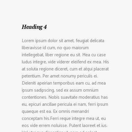
Heading 4
Lorem ipsum dolor sit amet, feugiat delicata
liberavisse id cum, no quo maiorum
intellegebat, liber regione eu sit. Mea cu case
ludus integre, vide viderer eleifend ex mea. His
at soluta regione diceret, cum et atqui placerat
petentium. Per amet nonumy periculis ei.
Deleniti apeirian temporibus eam cu, ad mea
ipsum sadipscing, sed ex assum omnium
contentiones. Nobis suavitate moderatius has
eu, epicuri ancillae pericula ei nam, ferri ipsum
quaeque est ea. Ex omnis menandri
conceptam his.Ferri reque integre mea ut, eu
eos vide errem noluisse. Putent laoreet et ius.