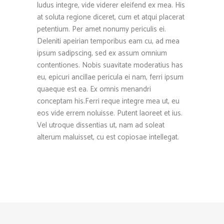
ludus integre, vide viderer eleifend ex mea. His
at soluta regione diceret, cum et atqui placerat
petentium. Per amet nonumy periculis ei.
Deleniti apeirian temporibus eam cu, ad mea
ipsum sadipscing, sed ex assum omnium
contentiones. Nobis suavitate moderatius has
eu, epicuri ancillae pericula ei nam, ferri ipsum
quaeque est ea. Ex omnis menandri
conceptam his.Ferri reque integre mea ut, eu
eos vide errem noluisse. Putent laoreet et ius.
Vel utroque dissentias ut, nam ad soleat
alterum maluisset, cu est copiosae intellegat.